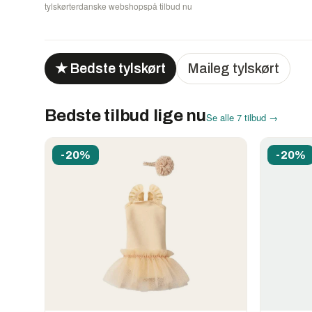
tylskørter
danske webshops
på tilbud nu
★ Bedste tylskørt
Maileg tylskørt
Bedste tilbud lige nu
Se alle 7 tilbud →
-20%
-20%