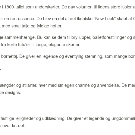
 i 1800-tallet som underskørter. De gav volumen til tidens store kjoler u
er en renæssance. De blev en del af det ikoniske "New Look" skabt af Ch
 med smal talje og fyldige hofter.
ge sammenhænge. Du kan se dem til bryllupper, balletforestillinger og so
fra korte tutu'er til lange, elegante skørter.
i børnetøj. De giver en legende og eventyrlig stemning, som mange bør
r
ge længder og stilarter, hver med sin egen charme og anvendelse. De me
ede designs.
il festlige lejligheder og udklædning. De giver et legende og ungdommeli
ige over knæet.