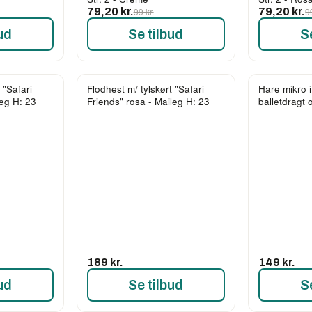
79,20 kr.
99 kr.
79,20 kr.
9
ud
Se tilbud
S
 "Safari
Flodhest m/ tylskørt "Safari
Hare mikro 
leg H: 23
Friends" rosa - Maileg H: 23
balletdragt 
189 kr.
149 kr.
ud
Se tilbud
S