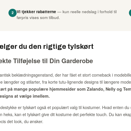
Vi tjekker rabatterne
— kun reelle nedslag i forhold til
2
førpris vises som tilbud.
lger du den rigtige tylskørt
ekte Tilføjelse til Din Garderobe
antisk beklædningsgenstand, der har fået et stort comeback i modebille
ige længder og stilarter, fra korte tutu-lignende designs til længere mod
skørt på mange populære hjemmesider som Zalando, Nelly og Tem
designs at vælge imellem.
destykke er tylskørt også et populært valg til kostumer. Hvad enten d
 en heks, kan et tylskørt give dit kostume det perfekte touch. Du kan ek
cis det look, du ønsker.