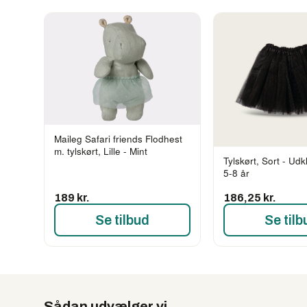
Maileg Safari friends Flodhest
m. tylskørt, Lille - Mint
Tylskørt, Sort - Udk
5-8 år
189 kr.
186,25 kr.
Se tilbud
Se tilb
Sådan udvælger vi