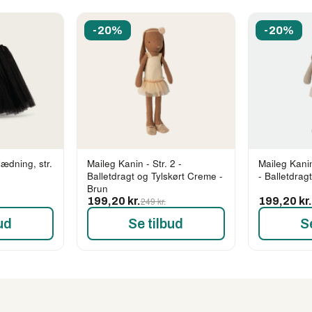
-20%
-20%
lædning, str.
Maileg Kanin - Str. 2 -
Maileg Kanin
Balletdragt og Tylskørt Creme -
- Balletdrag
Brun
199,20 kr.
249 kr.
199,20 kr
ud
Se tilbud
S