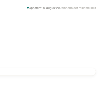
Opdateret 8. august 2026
Indeholder reklamelinks
-20%
-20%
-20%
-20%