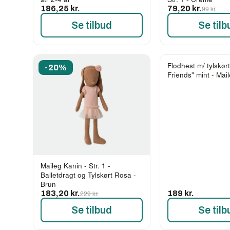
186,25 kr.
79,20 kr.
99 kr.
Se tilbud
Se tilb
Flodhest m/ tylskørt
-20%
Friends" mint - Mai
Maileg Kanin - Str. 1 -
Balletdragt og Tylskørt Rosa -
Brun
183,20 kr.
229 kr.
189 kr.
Se tilbud
Se tilb