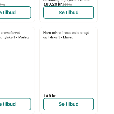
9 kr.
183,20 kr.
229 kr.
e tilbud
Se tilbud
i cremefarvet
Hare mikro i rosa balletdragt
og tylskørt - Maileg
og tylskørt - Maileg
149 kr.
e tilbud
Se tilbud