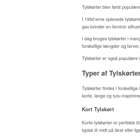
Tylskørter blev først populære
I 1950'erne oplevede tylskørt
gav kvinder en feminin silhuet
I dag bruges tylskørter i man
forskellige længder og farver, 
Tylskørter er også populære 
Typer af Tylskørte
Tylskørter findes i forskelli
korte, lange og tutu-inspirer
Kort Tylskørt
Korte tylskørter er perfekte t
typisk til midt på låret eller l