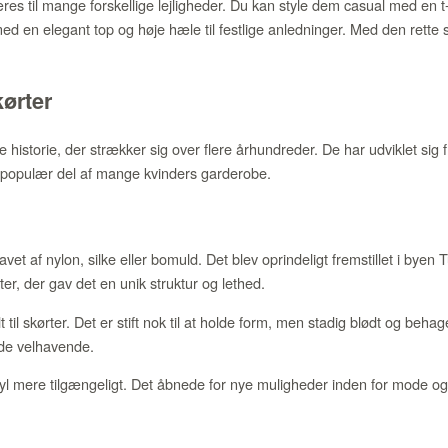
æres til mange forskellige lejligheder. Du kan style dem casual med en t-
d en elegant top og høje hæle til festlige anledninger. Med den rette s
.
kørter
 historie, der strækker sig over flere århundreder. De har udviklet sig f
 en populær del af mange kvinders garderobe.
lavet af nylon, silke eller bomuld. Det blev oprindeligt fremstillet i byen Tu
er, der gav det en unik struktur og lethed.
til skørter. Det er stift nok til at holde form, men stadig blødt og behage
 de velhavende.
 tyl mere tilgængeligt. Det åbnede for nye muligheder inden for mode o