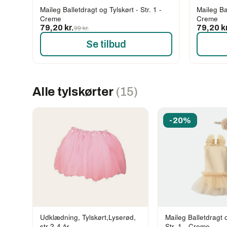
Maileg Balletdragt og Tylskørt - Str. 1 -
Maileg Bal
Creme
Creme
79,20 kr.
99 kr.
79,20 kr
Se tilbud
Alle tylskørter
(15)
-20%
Udklædning, Tylskørt,Lyserød,
Maileg Balletdragt o
str 2-4 år
Str. 1 - Creme