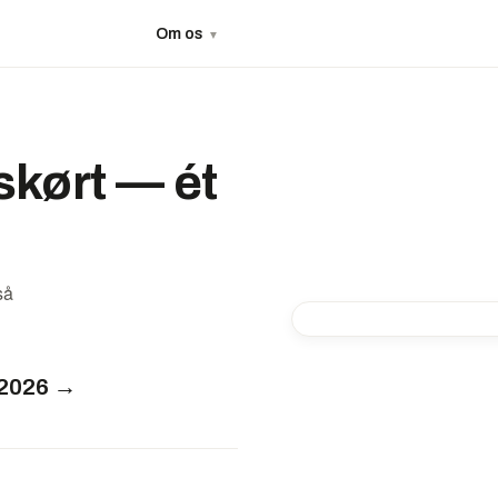
Om os
▼
lskørt — ét
så
-20%
 2026 →